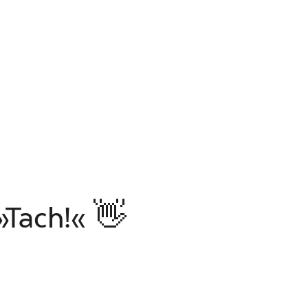
»Tach!« 👋